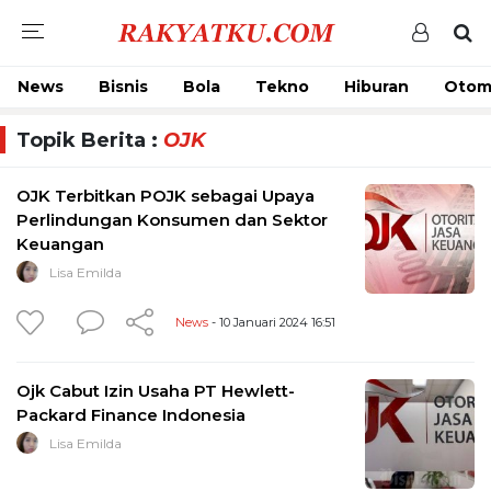
News
Bisnis
Bola
Tekno
Hiburan
Otom
Topik Berita :
OJK
OJK Terbitkan POJK sebagai Upaya
Perlindungan Konsumen dan Sektor
Keuangan
Lisa Emilda
News
- 10 Januari 2024 16:51
Ojk Cabut Izin Usaha PT Hewlett-
Packard Finance Indonesia
Lisa Emilda