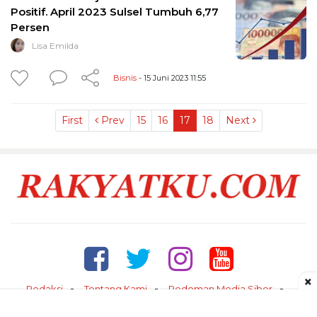
Positif. April 2023 Sulsel Tumbuh 6,77
Persen
Lisa Emilda
Bisnis
- 15 Juni 2023 11:55
First
Prev
15
16
17
18
Next
×
Redaksi
Tentang Kami
Pedoman Media Siber
Kontak
Disclaimer
Privacy Policy