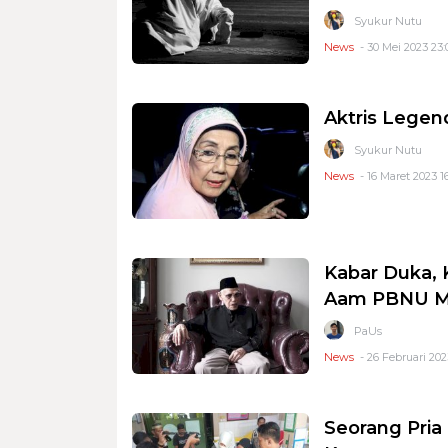
Syukur Nutu
News
- 30 Mei 2023 23:
Aktris Legen
Syukur Nutu
News
- 16 Maret 2023 1
Kabar Duka, 
Aam PBNU Me
PaUs
News
- 26 Februari 202
Seorang Pria