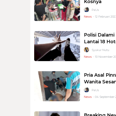
Kosnya
PaUs
News
- 12 Februari 202
Polisi Dalam
Lantai 18 Hot
Syukur Nutu
News
- 10 November 20
Pria Asal Pi
Wanita Sesa
PaUs
News
- 04 September 2
Breaking Ne