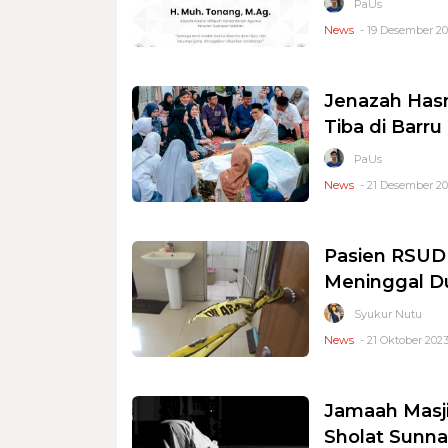
PaUs
News
- 19 Desember 20
Jenazah Has
Tiba di Barru
PaUs
News
- 21 Desember 20
Pasien RSUD
Meninggal D
Syukur Nutu
News
- 21 Oktober 2023
Jamaah Masji
Sholat Sunn