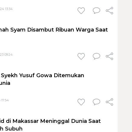
24 13:34
nah Syam Disambut Ribuan Warga Saat
23 09:24
 Syekh Yusuf Gowa Ditemukan
unia
 17:54
d di Makassar Meninggal Dunia Saat
ah Subuh