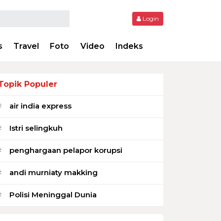
Login
s
Travel
Foto
Video
Indeks
Topik Populer
air india express
#
Istri selingkuh
#
penghargaan pelapor korupsi
#
andi murniaty makking
#
Polisi Meninggal Dunia
#