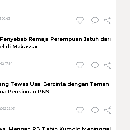
3 20:43
i Penyebab Remaja Perempuan Jatuh dari
el di Makassar
22 17:54
nrang Tewas Usai Bercinta dengan Teman
ma Pensiunan PNS
022 23:03
ws, Menpan RB Tjahjo Kumolo Meninggal