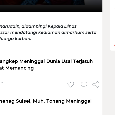
aharuddin, didampingi Kepala Dinas
kassar mendatangi kediaman almarhum serta
uarga korban.
S
angkep Meninggal Dunia Usai Terjatuh
aat Memancing
:57
menag Sulsel, Muh. Tonang Meninggal