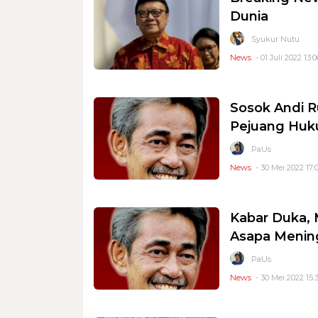
Dunia
Syukur Nutu
News
- 01 Juli 2022 13:0
Sosok Andi R
Pejuang Huk
PaUs
News
- 30 Mei 2022 17:
Kabar Duka, 
Asapa Menin
PaUs
News
- 30 Mei 2022 15: