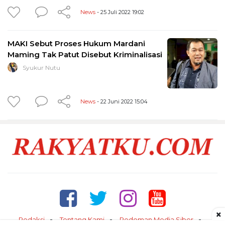
News
- 25 Juli 2022 19:02
MAKI Sebut Proses Hukum Mardani
Maming Tak Patut Disebut Kriminalisasi
Syukur Nutu
News
- 22 Juni 2022 15:04
×
Redaksi
Tentang Kami
Pedoman Media Siber