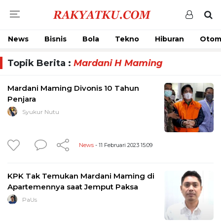
News
Bisnis
Bola
Tekno
Hiburan
Otom
Topik Berita :
Mardani H Maming
Mardani Maming Divonis 10 Tahun
Penjara
Syukur Nutu
News
- 11 Februari 2023 15:09
KPK Tak Temukan Mardani Maming di
Apartemennya saat Jemput Paksa
PaUs