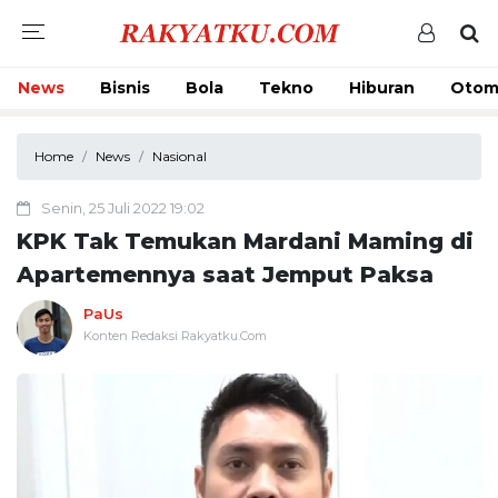
News
Bisnis
Bola
Tekno
Hiburan
Otom
Home
News
Nasional
Senin, 25 Juli 2022 19:02
KPK Tak Temukan Mardani Maming di
Apartemennya saat Jemput Paksa
PaUs
Konten Redaksi Rakyatku.Com