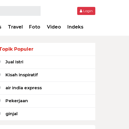
Login
s
Travel
Foto
Video
Indeks
Topik Populer
Jual Istri
#
Kisah inspiratif
#
air india express
#
Pekerjaan
#
ginjal
#