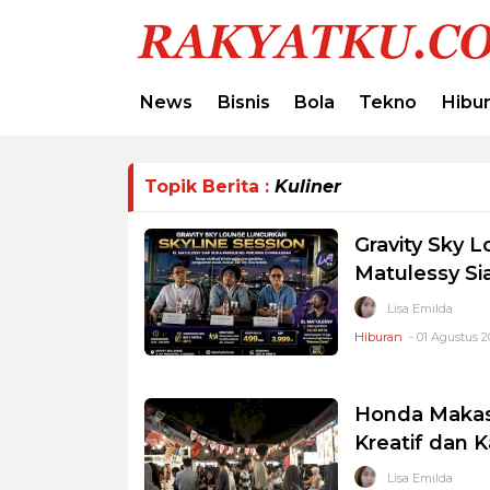
News
Bisnis
Bola
Tekno
Hibu
Topik Berita :
Kuliner
Gravity Sky 
Matulessy S
Lisa Emilda
Hiburan
- 01 Agustus 2
Honda Makas
Kreatif dan 
Lisa Emilda