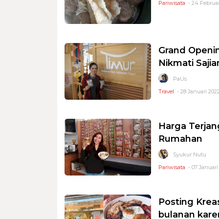
Pariwisata
- 24 Februar
Grand Openin
Nikmati Sajia
PaUs
Travel
- 28 Januari 2022
Harga Terja
Rumahan
Syukur Nutu
Pariwisata
- 07 Januari
Posting Kreas
bulanan kare