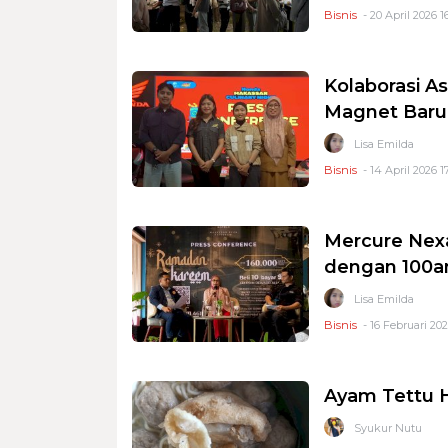
Bisnis
- 20 April 2026 1
Kolaborasi A
Magnet Baru 
Lisa Emilda
Bisnis
- 14 April 2026 17
Mercure Nexa
dengan 100an
Lisa Emilda
Bisnis
- 16 Februari 202
Ayam Tettu 
Syukur Nutu