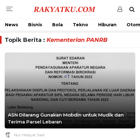
News
Bisnis
Bola
Tekno
Hiburan
Otom
Topik Berita :
Kementerian PANRB
ASN Dilarang Gunakan Mobdin untuk Mudik dan
Terima Parsel Lebaran
Nur Hidayat Said