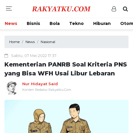
News
Bisnis
Bola
Tekno
Hiburan
Otom
Home
News
Nasional
Sabtu, 07 Mei 2022 17:37
Kementerian PANRB Soal Kriteria PNS
yang Bisa WFH Usai Libur Lebaran
Nur Hidayat Said
Konten Redaksi Rakyatku.Com