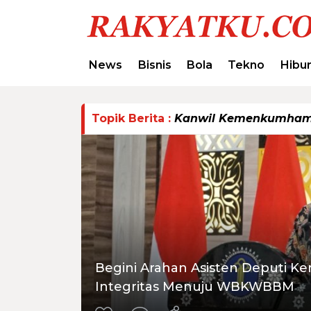
News
Bisnis
Bola
Tekno
Hibu
Topik Berita :
Kanwil Kemenkumham 
Begini Arahan Asisten Deputi
Integritas Menuju WBKWBBM