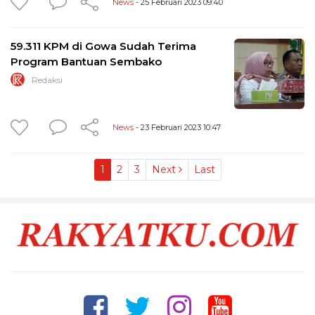
News
- 25 Februari 2023 09:40
59.311 KPM di Gowa Sudah Terima
Program Bantuan Sembako
Redaksi
News
- 23 Februari 2023 10:47
1
2
3
Next
Last