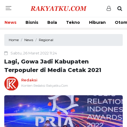
News
Bisnis
Bola
Tekno
Hiburan
Otom
Home
News
Regional
Sabtu, 26 Maret 2022 11:24
Lagi, Gowa Jadi Kabupaten
Terpopuler di Media Cetak 2021
Redaksi
Konten Redaksi Rakyatku.Com