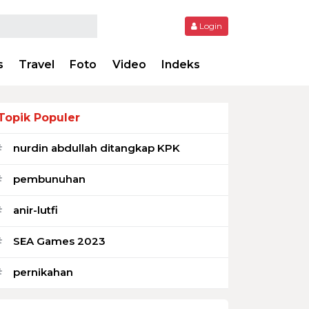
Login
s
Travel
Foto
Video
Indeks
Topik Populer
nurdin abdullah ditangkap KPK
#
pembunuhan
#
anir-lutfi
#
SEA Games 2023
#
pernikahan
#