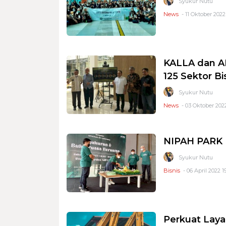
Syukur Nutu
News
- 11 Oktober 2022
KALLA dan A
125 Sektor Bi
Syukur Nutu
News
- 03 Oktober 2022
NIPAH PARK 
Syukur Nutu
Bisnis
- 06 April 2022 1
Perkuat Laya