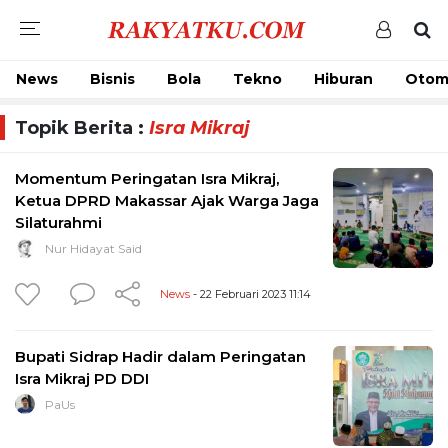
News
Bisnis
Bola
Tekno
Hiburan
Otom
Topik Berita :
Isra Mikraj
Momentum Peringatan Isra Mikraj,
Ketua DPRD Makassar Ajak Warga Jaga
Silaturahmi
Nur Hidayat Said
News
- 22 Februari 2023 11:14
Bupati Sidrap Hadir dalam Peringatan
Isra Mikraj PD DDI
PaUs