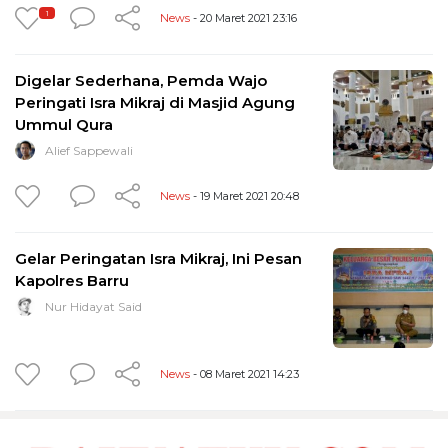
1
News
- 20 Maret 2021 23:16
Digelar Sederhana, Pemda Wajo
Peringati Isra Mikraj di Masjid Agung
Ummul Qura
Alief Sappewali
News
- 19 Maret 2021 20:48
Gelar Peringatan Isra Mikraj, Ini Pesan
Kapolres Barru
Nur Hidayat Said
News
- 08 Maret 2021 14:23