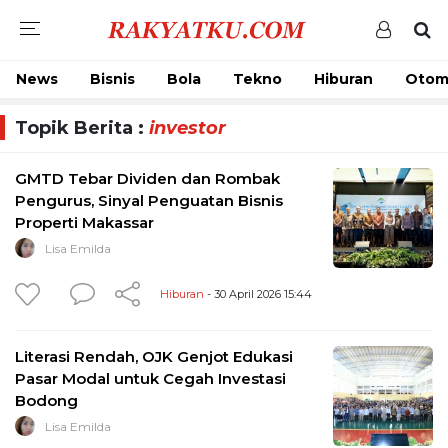
News
Bisnis
Bola
Tekno
Hiburan
Otom
Topik Berita :
investor
GMTD Tebar Dividen dan Rombak
Pengurus, Sinyal Penguatan Bisnis
Properti Makassar
Lisa Emilda
Hiburan
- 30 April 2026 15:44
Literasi Rendah, OJK Genjot Edukasi
Pasar Modal untuk Cegah Investasi
Bodong
Lisa Emilda