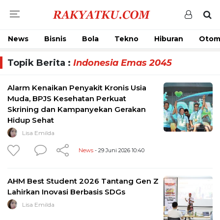
News
Bisnis
Bola
Tekno
Hiburan
Otom
Topik Berita :
Indonesia Emas 2045
Alarm Kenaikan Penyakit Kronis Usia
Muda, BPJS Kesehatan Perkuat
Skrining dan Kampanyekan Gerakan
Hidup Sehat
Lisa Emilda
News
- 29 Juni 2026 10:40
AHM Best Student 2026 Tantang Gen Z
Lahirkan Inovasi Berbasis SDGs
Lisa Emilda