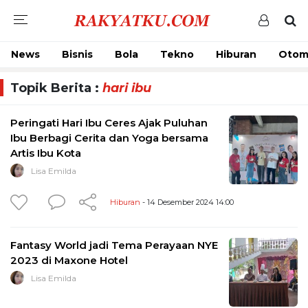
News
Bisnis
Bola
Tekno
Hiburan
Otom
Topik Berita :
hari ibu
Peringati Hari Ibu Ceres Ajak Puluhan
Ibu Berbagi Cerita dan Yoga bersama
Artis Ibu Kota
Lisa Emilda
Hiburan
- 14 Desember 2024 14:00
Fantasy World jadi Tema Perayaan NYE
2023 di Maxone Hotel
Lisa Emilda