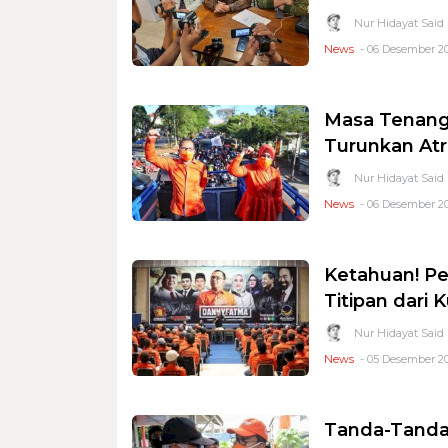
Nur Hidayat Said
News
- 06 Desember 20
Masa Tenang
Turunkan At
Nur Hidayat Said
News
- 06 Desember 20
Ketahuan! P
Titipan dari 
Nur Hidayat Said
News
- 05 Desember 20
Tanda-Tanda