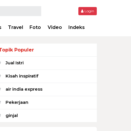
Login
s
Travel
Foto
Video
Indeks
Topik Populer
Jual Istri
#
Kisah inspiratif
#
air india express
#
Pekerjaan
#
ginjal
#