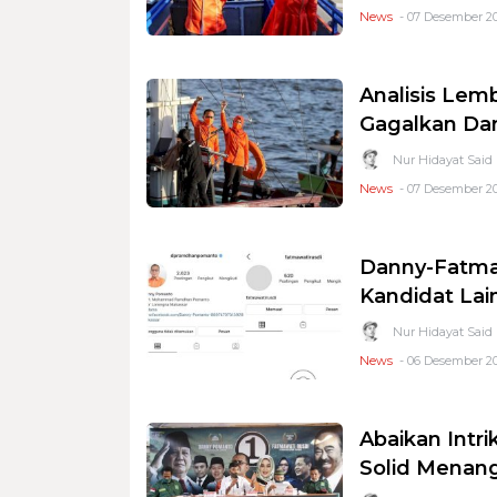
News
- 07 Desember 20
Analisis Lem
Gagalkan Da
Nur Hidayat Said
News
- 07 Desember 20
Danny-Fatma
Kandidat Lai
Nur Hidayat Said
News
- 06 Desember 20
Abaikan Intri
Solid Menan