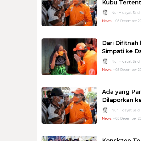
Kubu Terten
Nur Hidayat Said
News
- 05 Desember 20
Dari Difitnah
Simpati ke 
Nur Hidayat Said
News
- 05 Desember 20
Ada yang Pan
Dilaporkan ke
Nur Hidayat Said
News
- 05 Desember 20
Konsisten Teb