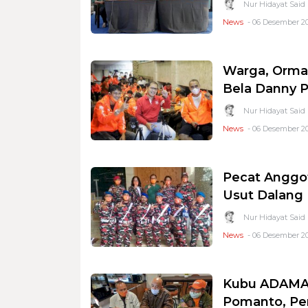
Nur Hidayat Said
News
- 06 Desember 20
Warga, Orma
Bela Danny Po
Nur Hidayat Said
News
- 06 Desember 20
Pecat Anggot
Usut Dalang
Nur Hidayat Said
News
- 06 Desember 20
Kubu ADAMA'
Pomanto, Pen