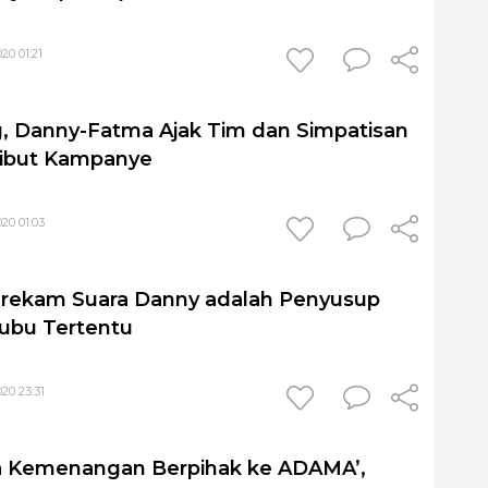
20 01:21
, Danny-Fatma Ajak Tim dan Simpatisan
ribut Kampanye
20 01:03
erekam Suara Danny adalah Penyusup
Kubu Tertentu
20 23:31
 Kemenangan Berpihak ke ADAMA’,