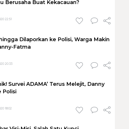
tu Berusaha Buat Kekacauan?
20 22:51
 hingga Dilaporkan ke Polisi, Warga Makin
Danny-Fatma
20 20:33
ik! Survei ADAMA’ Terus Melejit, Danny
 Polisi
20 18:02
ar Visi-Misi, Salah Satu Kunci