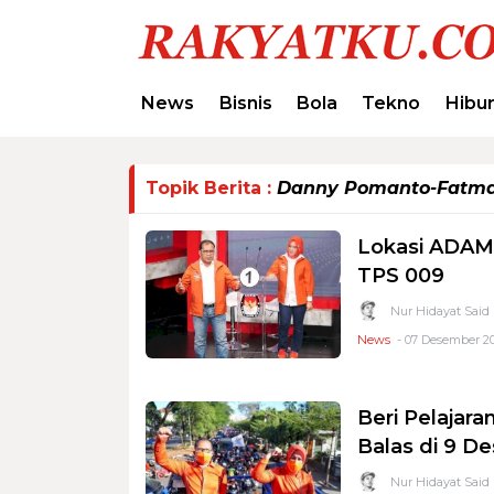
News
Bisnis
Bola
Tekno
Hibu
Topik Berita :
Danny Pomanto-Fatma
Lokasi ADAMA
TPS 009
Nur Hidayat Said
News
- 07 Desember 20
Beri Pelajara
Balas di 9 
Nur Hidayat Said