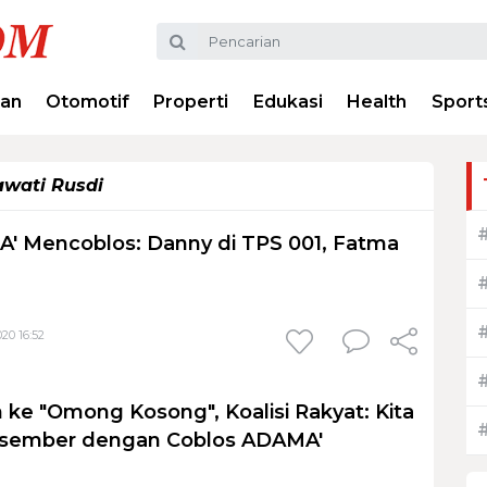
ran
Otomotif
Properti
Edukasi
Health
Sport
wati Rusdi
' Mencoblos: Danny di TPS 001, Fatma
20 16:52
n ke "Omong Kosong", Koalisi Rakyat: Kita
Desember dengan Coblos ADAMA'