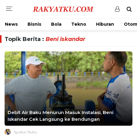
News
Bisnis
Bola
Tekno
Hiburan
Otom
Topik Berita :
Beni iskandar
Debit Air Baku Menurun Masuk Instalasi, Beni
Iskandar Cek Langsung ke Bendungan
Syukur Nutu