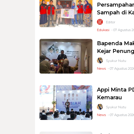
Persampahan
Sampah di K
Editor
Edukasi
- 07 Agustus 2
Bapenda Mak
Kejar Penung
Syukur Nutu
News
- 07 Agustus 2026
Appi Minta 
Kemarau
Syukur Nutu
News
- 07 Agustus 2026