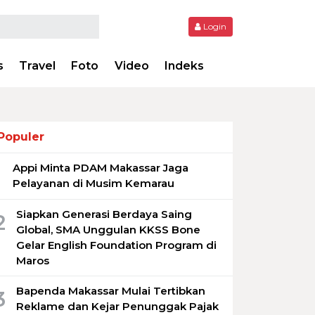
Login
s
Travel
Foto
Video
Indeks
Populer
Appi Minta PDAM Makassar Jaga
1
Pelayanan di Musim Kemarau
Siapkan Generasi Berdaya Saing
2
Global, SMA Unggulan KKSS Bone
Gelar English Foundation Program di
Maros
Bapenda Makassar Mulai Tertibkan
3
Reklame dan Kejar Penunggak Pajak