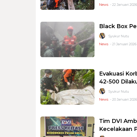
News
- 22 Januari 2026
Black Box P
Syukur Nutu
News
- 21 Januari 2026
Evakuasi Ko
42-500 Dilak
Syukur Nutu
News
- 20 Januari 2026
Tim DVI Amb
Kecelakaan 