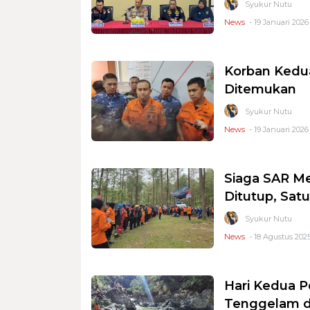
Syukur Nutu
News
- 19 Januari 2026 
Korban Kedu
Ditemukan
Syukur Nutu
News
- 19 Januari 2026 
Siaga SAR M
Ditutup, Sat
Syukur Nutu
News
- 18 Agustus 2025
Hari Kedua P
Tenggelam d