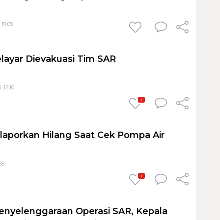
 19:09
elayar Dievakuasi Tim SAR
 15:10
1
ilaporkan Hilang Saat Cek Pompa Air
58
1
enyelenggaraan Operasi SAR, Kepala