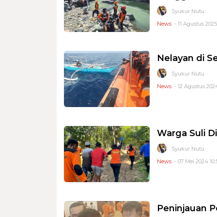
Syukur Nutu
News
- 11 Agustus 2025
Nelayan di S
Syukur Nutu
News
- 12 Agustus 2024
Warga Suli D
Syukur Nutu
News
- 07 Mei 2024 10:
Peninjauan P