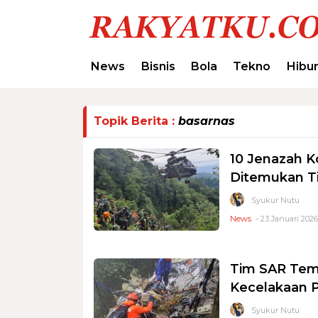
News
Bisnis
Bola
Tekno
Hibu
Topik Berita :
basarnas
10 Jenazah 
Ditemukan T
Syukur Nutu
News
- 23 Januari 2026 
Tim SAR Tem
Kecelakaan P
Syukur Nutu