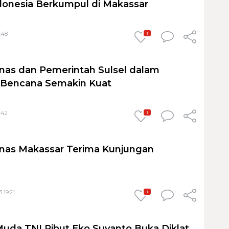
donesia Berkumpul di Makassar
:48
1
rnas dan Pemerintah Sulsel dalam
Bencana Semakin Kuat
:42
1
rnas Makassar Terima Kunjungan
 19:21
1
da TNI Ribut Eko Suyanto Buka Diklat