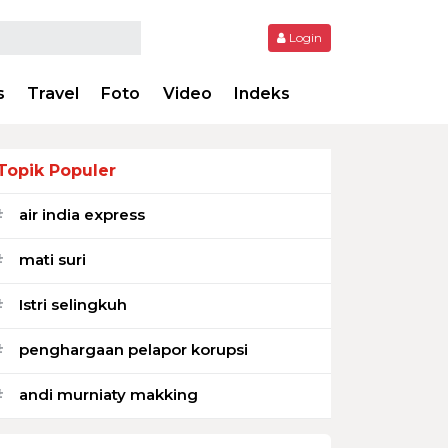
Login
s
Travel
Foto
Video
Indeks
Topik Populer
air india express
#
mati suri
#
Istri selingkuh
#
penghargaan pelapor korupsi
#
andi murniaty makking
#