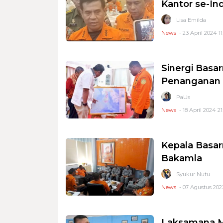
Kantor se-In
Lisa Emilda
News
- 23 April 2024 11
Sinergi Basa
Penanganan 
PaUs
News
- 18 April 2024 21
Kepala Basa
Bakamla
Syukur Nutu
News
- 07 Agustus 2023
Laksamana Mu