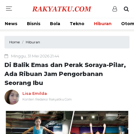
News
Bisnis
Bola
Tekno
Hiburan
Otom
Home
Hiburan
Minggu, 31 Mei 2026 21:44
Di Balik Emas dan Perak Soraya-Pilar,
Ada Ribuan Jam Pengorbanan
Seorang Ibu
Lisa Emilda
Konten Redaksi Rakyatku.Com