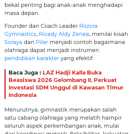
bekal penting bagi anak-anak menghadapi
masa depan.
Founder dan Coach Leader
Rozora
Gymnastics
,
Ricady Aldy Zenea
, menilai kisah
Soraya
dan
Pilar
menjadi contoh bagaimana
olahraga dapat menjadi instrumen
pendidikan karakter
yang efektif.
Baca Juga :
LAZ Hadji Kalla Buka
Beasiswa 2026 Gelombang II, Perkuat
Investasi SDM Unggul di Kawasan Timur
Indonesia
Menurutnya, gimnastik merupakan salah
satu cabang olahraga yang melatih hampir
seluruh aspek perkembangan anak, mulai
dari koordinasi motorik, fleksibilitas, kekuatan