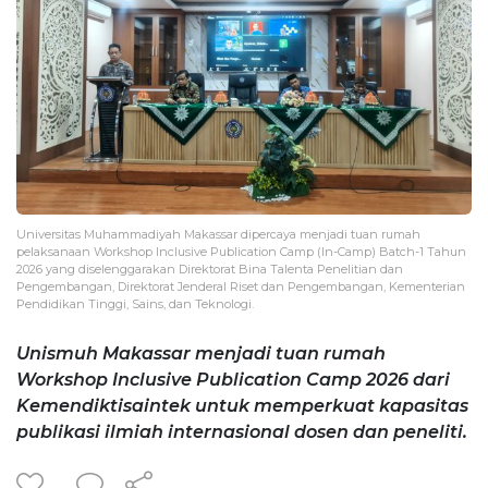
Universitas Muhammadiyah Makassar dipercaya menjadi tuan rumah
pelaksanaan Workshop Inclusive Publication Camp (In-Camp) Batch-1 Tahun
2026 yang diselenggarakan Direktorat Bina Talenta Penelitian dan
Pengembangan, Direktorat Jenderal Riset dan Pengembangan, Kementerian
Pendidikan Tinggi, Sains, dan Teknologi.
Unismuh Makassar menjadi tuan rumah
Workshop Inclusive Publication Camp 2026 dari
Kemendiktisaintek untuk memperkuat kapasitas
publikasi ilmiah internasional dosen dan peneliti.