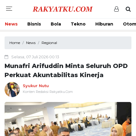
News
Bisnis
Bola
Tekno
Hiburan
Otom
Home
News
Regional
Selasa, 07 Juli 2026 00:13
Munafri Arifuddin Minta Seluruh OPD
Perkuat Akuntabilitas Kinerja
Syukur Nutu
Konten Redaksi Rakyatku.Com