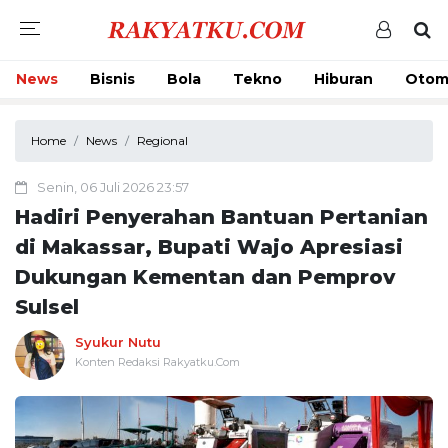
News
Bisnis
Bola
Tekno
Hiburan
Otom
Home
News
Regional
Senin, 06 Juli 2026 23:57
Hadiri Penyerahan Bantuan Pertanian
di Makassar, Bupati Wajo Apresiasi
Dukungan Kementan dan Pemprov
Sulsel
Syukur Nutu
Konten Redaksi Rakyatku.Com