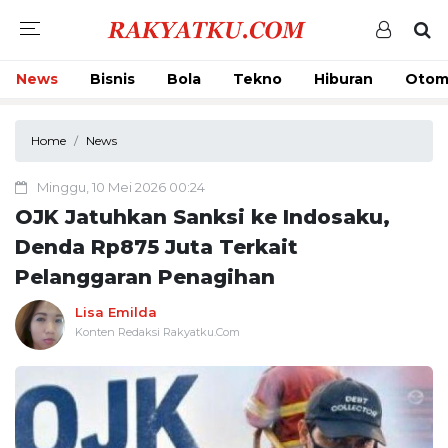
News
Bisnis
Bola
Tekno
Hiburan
Otom
Home
News
Minggu, 10 Mei 2026 00:24
OJK Jatuhkan Sanksi ke Indosaku,
Denda Rp875 Juta Terkait
Pelanggaran Penagihan
Lisa Emilda
Konten Redaksi Rakyatku.Com