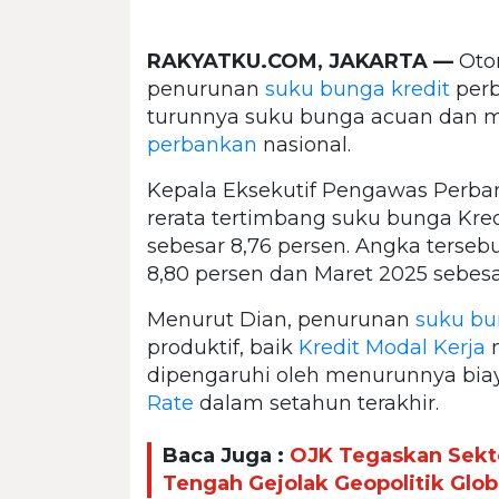
RAKYATKU.COM, JAKARTA —
Otor
penurunan
suku bunga kredit
perb
turunnya suku bunga acuan dan 
perbankan
nasional.
Kepala Eksekutif Pengawas Perb
rerata tertimbang suku bunga Kred
sebesar 8,76 persen. Angka terseb
8,80 persen dan Maret 2025 sebesa
Menurut Dian, penurunan
suku bu
produktif, baik
Kredit Modal Kerja
dipengaruhi oleh menurunnya bia
Rate
dalam setahun terakhir.
Baca Juga :
OJK Tegaskan Sekto
Tengah Gejolak Geopolitik Glob