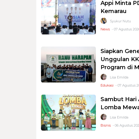
Appi Minta 
Kemarau
Syukur Nutu
News
- 07 Agustus 2026
Siapkan Gene
Unggulan KKS
Program di 
Lisa Emilda
Edukasi
- 07 Agustus 2
Sambut Hari 
Lomba Mewar
Lisa Emilda
Bisnis
- 06 Agustus 202