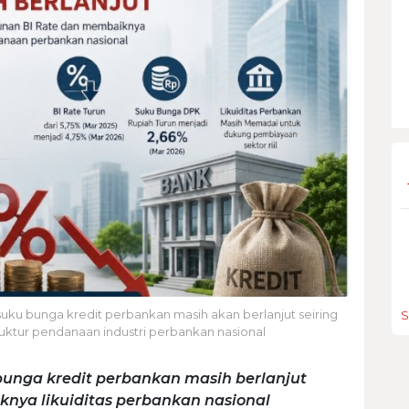
suku bunga kredit perbankan masih akan berlanjut seiring
S
ktur pendanaan industri perbankan nasional
unga kredit perbankan masih berlanjut
knya likuiditas perbankan nasional