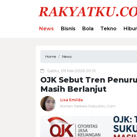
News
Bisnis
Bola
Tekno
Hibu
Home
News
Sabtu, 09 Mei 2026 00:51
OJK Sebut Tren Penur
Masih Berlanjut
Lisa Emilda
Konten Redaksi Rakyatku.Com