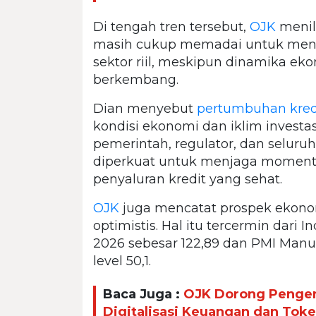
Di tengah tren tersebut,
OJK
menil
masih cukup memadai untuk men
sektor riil, meskipun dinamika ek
berkembang.
Dian menyebut
pertumbuhan kred
kondisi ekonomi dan iklim investasi
pemerintah, regulator, dan seluru
diperkuat untuk menjaga momen
penyaluran kredit yang sehat.
OJK
juga mencatat prospek ekono
optimistis. Hal itu tercermin dari
2026 sebesar 122,89 dan PMI Manuf
level 50,1.
Baca Juga :
OJK Dorong Penge
Digitalisasi Keuangan dan Token