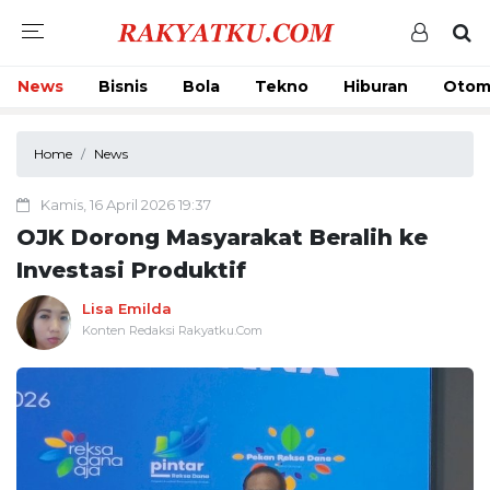
News
Bisnis
Bola
Tekno
Hiburan
Otom
Home
News
Kamis, 16 April 2026 19:37
OJK Dorong Masyarakat Beralih ke
Investasi Produktif
Lisa Emilda
Konten Redaksi Rakyatku.Com