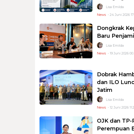
Lisa Emilda
News
- 24 Juni 2026 17
Dongkrak Ke
Baru Penjami
Lisa Emilda
News
- 19 Juni 2026 00
Dobrak Hamba
dan ILO Lunc
Jatim
Lisa Emilda
News
- 12 Juni 2026 11:
OJK dan TP-
Perempuan Be