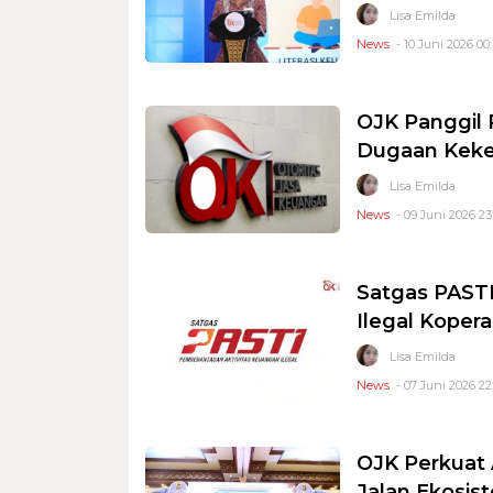
Lisa Emilda
News
- 10 Juni 2026 00
OJK Panggil P
Dugaan Keke
Lisa Emilda
News
- 09 Juni 2026 23
Satgas PAST
Ilegal Koper
Lisa Emilda
News
- 07 Juni 2026 22
OJK Perkuat 
Jalan Ekosist