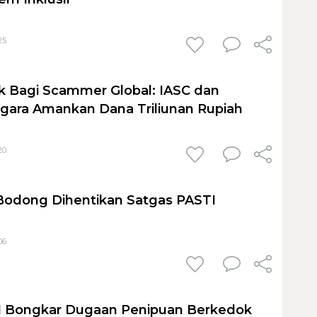
25
k Bagi Scammer Global: IASC dan
egara Amankan Dana Triliunan Rupiah
20
 Bodong Dihentikan Satgas PASTI
06
I Bongkar Dugaan Penipuan Berkedok