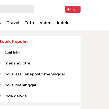
Login
s
Travel
Foto
Video
Indeks
Topik Populer
Jual Istri
#
menang lotre
#
polisi asal jeneponto meninggal
#
polisi meninggal
#
ipda darwis
#