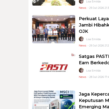
Lisa Emilda
News
- 29 Juli 2026 21:
Perkuat Lay
Jambi Hibah
OJK
Lisa Emilda
News
- 29 Juli 2026 21:
Satgas PASTI
Earn Berkedo
Lisa Emilda
News
- 28 Juli 2026 17:
Jaga Keperca
Keputusan MS
Emerging Ma