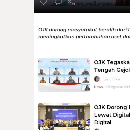
OJK dorong masyarakat beralih dari 
meningkatkan pertumbuhan aset d
OJK Tegaskan
Tengah Gejol
Lisa Emilda
News
- 05 Agustus 202
OJK Dorong
Lewat Digita
Digital