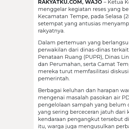
RAKYATKU.COM, WAJO
– Ketua Ko
menggelar kegiatan reses yang be
Kecamatan Tempe, pada Selasa (28/1
setempat yang antusias menyampa
rakyatnya.
Dalam pertemuan yang berlangsung
perwakilan dari dinas-dinas terka
Penataan Ruang (PUPR), Dinas Li
dan Perumahan, serta Camat Temp
mereka turut memfasilitasi diskus
pemerintah.
Berbagai keluhan dan harapan wa
mengenai masalah pasokan air PD
pengelolaan sampah yang belum 
yang sering berceceran jatuh dar
kendaraan pengangkut tersebut dil
itu, warga juga mengusulkan per