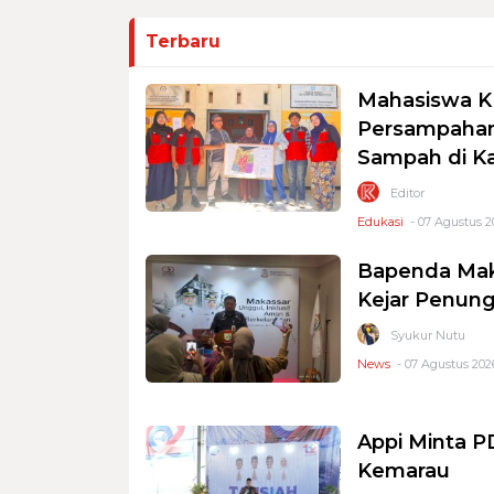
Terbaru
Mahasiswa K
Persampahan
Sampah di K
Editor
Edukasi
- 07 Agustus 2
Bapenda Mak
Kejar Penung
Syukur Nutu
News
- 07 Agustus 2026
Appi Minta 
Kemarau