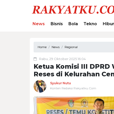
News
Bisnis
Bola
Tekno
Hibu
Home
News
Regional
Rabu, 29 Oktober 2025 16:04
Ketua Komisi III DPRD
Reses di Kelurahan Ce
Syukur Nutu
Konten Redaksi Rakyatku.Com