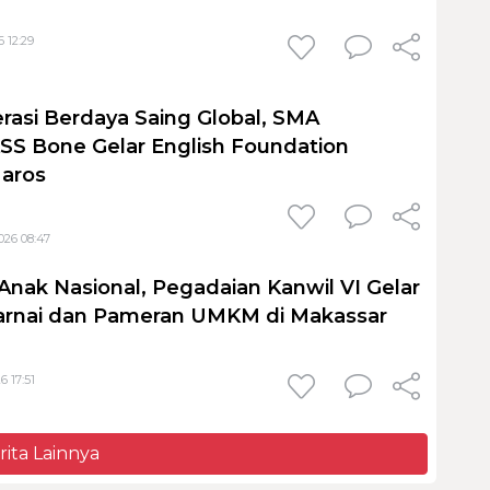
 12:29
rasi Berdaya Saing Global, SMA
S Bone Gelar English Foundation
Maros
026 08:47
Anak Nasional, Pegadaian Kanwil VI Gelar
nai dan Pameran UMKM di Makassar
6 17:51
rita Lainnya