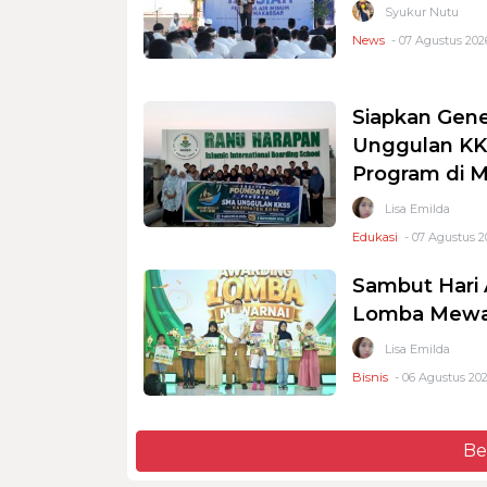
Syukur Nutu
News
- 07 Agustus 2026
Siapkan Gene
Unggulan KKS
Program di 
Lisa Emilda
Edukasi
- 07 Agustus 2
Sambut Hari 
Lomba Mewar
Lisa Emilda
Bisnis
- 06 Agustus 202
Be