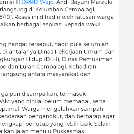
misi III
DPRD Wajo
, Andi Bayuni Marzuki,
rlangsung di Kelurahan Cempalagi,
0). Reses ini dihadiri oleh ratusan warga
ikan berbagai aspirasi kepada wakil
 hangat tersebut, hadir pula sejumlah
it, di antaranya Dinas Pekerjaan Umum dan
ngkungan Hidup (DLH), Dinas Pemukiman
e dan Lurah Cempalagi. Kehadiran
i langsung antara masyarakat dan
rga pun disampaikan, termasuk
AM yang dinilai belum memadai, serta
optimal. Warga mengeluhkan sampah
i kendaraan pengangkut, dan berharap agar
engkapi penutup yang lebih baik. Selain
baikan jalan menuju Puskesmas