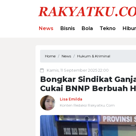
News
Bisnis
Bola
Tekno
Hibu
Home
News
Hukum & Kriminal
Kamis, 11 September 2025 22:00
Bongkar Sindikat Ganj
Cukai BNNP Berbuah H
Lisa Emilda
Konten Redaksi Rakyatku.Com