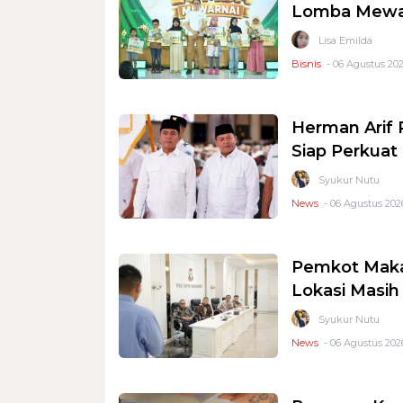
Lomba Mewar
Lisa Emilda
Bisnis
- 06 Agustus 202
Herman Arif 
Siap Perkuat 
Syukur Nutu
News
- 06 Agustus 2026
Pemkot Makas
Lokasi Masi
Syukur Nutu
News
- 06 Agustus 2026