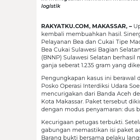
logistik
RAKYATKU.COM, MAKASSAR, –
Up
kembali membuahkan hasil. Siner
Pelayanan Bea dan Cukai Tipe Ma
Bea Cukai Sulawesi Bagian Selatan
(BNNP) Sulawesi Selatan berhasil
ganja seberat 1.235 gram yang dik
Pengungkapan kasus ini berawal da
Posko Operasi Interdiksi Udara S
mencurigakan dari Banda Aceh d
Kota Makassar. Paket tersebut diki
dengan modus penyamaran: dus ber
Kecurigaan petugas terbukti. Set
gabungan memastikan isi paket ada
Barang bukti bersama pelaku lan