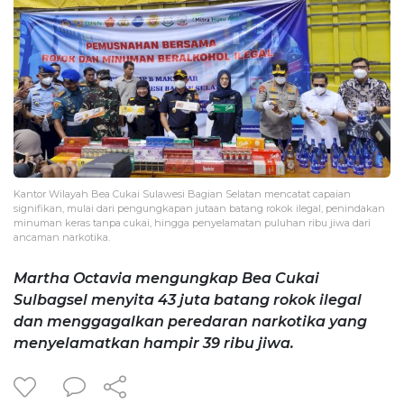
Kantor Wilayah Bea Cukai Sulawesi Bagian Selatan mencatat capaian
signifikan, mulai dari pengungkapan jutaan batang rokok ilegal, penindakan
minuman keras tanpa cukai, hingga penyelamatan puluhan ribu jiwa dari
ancaman narkotika.
Martha Octavia mengungkap Bea Cukai
Sulbagsel menyita 43 juta batang rokok ilegal
dan menggagalkan peredaran narkotika yang
menyelamatkan hampir 39 ribu jiwa.