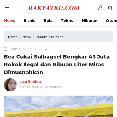
News
Bisnis
Bola
Tekno
Hiburan
Otom
Home
News
Hukum & Kriminal
Kamis, 07 Mei 2026 11:42
Bea Cukai Sulbagsel Bongkar 43 Juta
Rokok Ilegal dan Ribuan Liter Miras
Dimusnahkan
Lisa Emilda
Konten Redaksi Rakyatku.Com