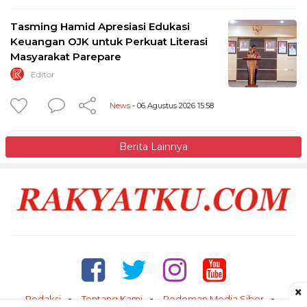
Tasming Hamid Apresiasi Edukasi
Keuangan OJK untuk Perkuat Literasi
Masyarakat Parepare
Editor
News
- 06 Agustus 2026 15:58
Berita Lainnya
×
Redaksi
Tentang Kami
Pedoman Media Siber