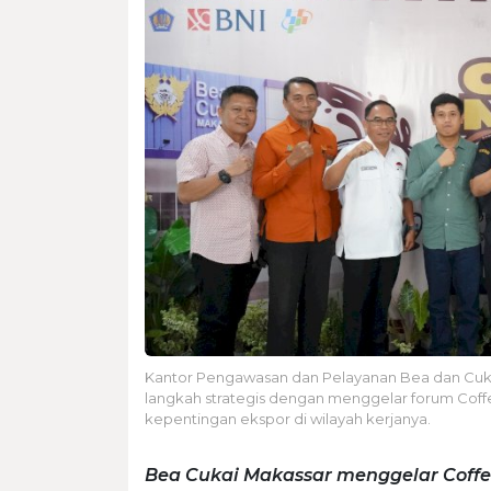
Kantor Pengawasan dan Pelayanan Bea dan Cuk
langkah strategis dengan menggelar forum Coff
kepentingan ekspor di wilayah kerjanya.
Bea Cukai Makassar menggelar Coff