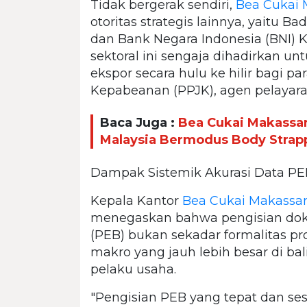
Tidak bergerak sendiri,
Bea Cukai 
otoritas strategis lainnya, yaitu B
dan Bank Negara Indonesia (BNI) K
sektoral ini sengaja dihadirkan u
ekspor secara hulu ke hilir bagi p
Kepabeanan (PPJK), agen pelayaran
Baca Juga :
Bea Cukai Makassa
Malaysia Bermodus Body Strap
Dampak Sistemik Akurasi Data PE
Kepala Kantor
Bea Cukai Makassa
menegaskan bahwa pengisian do
(PEB) bukan sekadar formalitas pro
makro yang jauh lebih besar di bal
pelaku usaha.
"Pengisian PEB yang tepat dan se