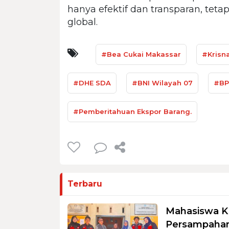
hanya efektif dan transparan, tetap
global.
#Bea Cukai Makassar
#Krisn
#DHE SDA
#BNI Wilayah 07
#BP
#Pemberitahuan Ekspor Barang.
Terbaru
Mahasiswa K
Persampahan