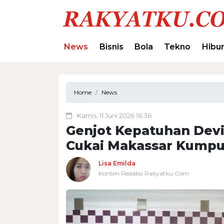
News
Bisnis
Bola
Tekno
Hibu
Home
News
Kamis, 11 Juni 2026 16:36
Genjot Kepatuhan Devi
Cukai Makassar Kumpu
Lisa Emilda
Konten Redaksi Rakyatku.Com