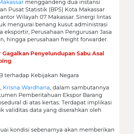
Makassar
menggandeng dua instansi
adan Pusat Statistik (BPS) Kota Makassar
antor Wilayah 07 Makassar. Sinergi lintas
ntuk mengurai benang kusut administrasi
ara eksportir, Perusahaan Pengurusan Jasa
, hingga perusahaan freight forwarder.
r Gagalkan Penyelundupan Sabu Asal
ping
B terhadap Kebijakan Negara
r
,
Krisna Wardhana
, dalam sambutannya
kumen Pemberitahuan Ekspor Barang
sedural di atas kertas. Terdapat implikasi
ik validitas data yang diserahkan oleh
suai kondisi sebenarnya akan memberikan