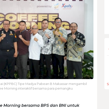
ai (KPPBC) Tipe Madya Pabean B Makassar mengambil
S
ee Morning interaktif bersama para pemangku
ee Morning bersama BPS dan BNI untuk