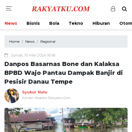
News
Bisnis
Bola
Tekno
Hiburan
Otom
Home
News
Regional
Jumat, 10 Mei 2024 16:18
Danpos Basarnas Bone dan Kalaksa
BPBD Wajo Pantau Dampak Banjir di
Pesisir Danau Tempe
Syukur Nutu
Konten Redaksi Rakyatku.Com