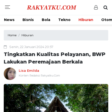
News
Bisnis
Bola
Tekno
Hiburan
Otom
Home
Hiburan
Senin, 22 Januari 2024 20:57
Tingkatkan Kualitas Pelayanan, BWP
Lakukan Peremajaan Berkala
Lisa Emilda
Konten Redaksi Rakyatku.Com