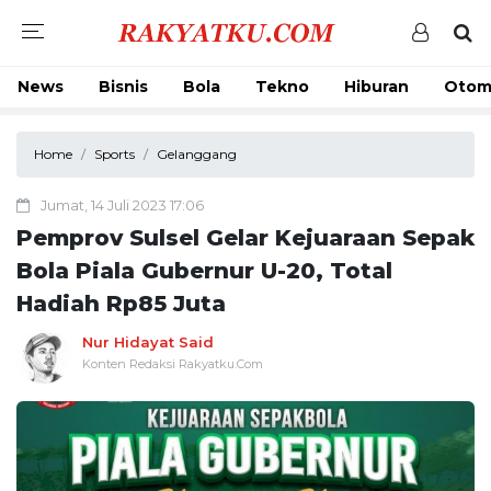
News
Bisnis
Bola
Tekno
Hiburan
Otom
Home
Sports
Gelanggang
Jumat, 14 Juli 2023 17:06
Pemprov Sulsel Gelar Kejuaraan Sepak
Bola Piala Gubernur U-20, Total
Hadiah Rp85 Juta
Nur Hidayat Said
Konten Redaksi Rakyatku.Com