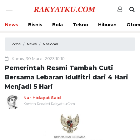
News
Bisnis
Bola
Tekno
Hiburan
Otom
Home
News
Nasional
Kamis, 30 Maret 2023 10:10
Pemerintah Resmi Tambah Cuti
Bersama Lebaran Idulfitri dari 4 Hari
Menjadi 5 Hari
Nur Hidayat Said
Konten Redaksi Rakyatku.Com