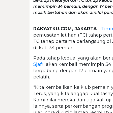
bersiap melanjutkan TC tahap kedua 
memimpin 34 pemain, dengan 17 pem
masih bertahan dan akan dinilai para
RAKYATKU.COM, JAKARTA
-
Timn
pemusatan latihan (TC) tahap pe
TC tahap pertama berlangsung di 
diikuti 34 pemain.
Pada tahap kedua, yang akan berl
Sjafri
akan kembali memimpin 34 p
bergabung dengan 17 pemain yang 
pelatih.
"Kita kembalikan ke klub pemain yan
Terus, yang kita anggap kualitasny
Kami nilai mereka dari tiga kali uji c
lainnya, serta perkembangan prog
ujar Indra dikutip laman resmi PSSI