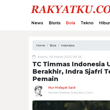
News
Bisnis
Bola
Tekno
Hibu
Home
Bola
Indonesia
Kamis, 09 Maret 2023 08:36
TC Timmas Indonesia 
Berakhir, Indra Sjafri T
Pemain
Nur Hidayat Said
Konten Redaksi Rakyatku.Com