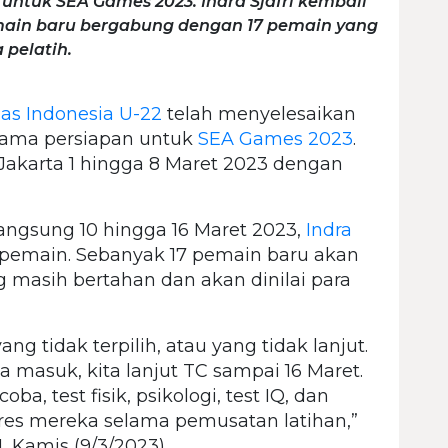
untuk SEA Games 2023. Indra Sjafri kembali
ain baru bergabung dengan 17 pemain yang
 pelatih.
as Indonesia U-22
telah menyelesaikan
rtama persiapan untuk
SEA Games 2023
.
Jakarta 1 hingga 8 Maret 2023 dengan
angsung 10 hingga 16 Maret 2023,
Indra
emain. Sebanyak 17 pemain baru akan
masih bertahan dan akan dinilai para
g tidak terpilih, atau yang tidak lanjut.
a masuk, kita lanjut TC sampai 16 Maret.
oba, test fisik, psikologi, test IQ, dan
res mereka selama pemusatan latihan,”
, Kamis (9/3/2023).