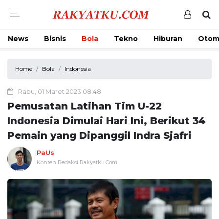
News
Bisnis
Bola
Tekno
Hiburan
Otom
Home
Bola
Indonesia
Rabu, 01 Maret 2023 08:48
Pemusatan Latihan Tim U-22
Indonesia Dimulai Hari Ini, Berikut 34
Pemain yang Dipanggil Indra Sjafri
PaUs
Konten Redaksi Rakyatku.Com