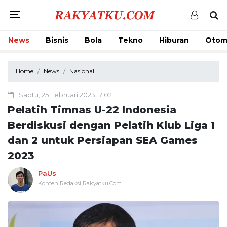
News
Bisnis
Bola
Tekno
Hiburan
Otom
Home
News
Nasional
Sabtu, 25 Februari 2023 17:02
Pelatih Timnas U-22 Indonesia
Berdiskusi dengan Pelatih Klub Liga 1
dan 2 untuk Persiapan SEA Games
2023
PaUs
Konten Redaksi Rakyatku.Com