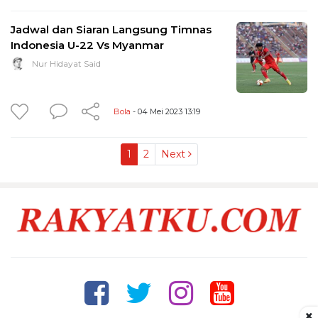
Jadwal dan Siaran Langsung Timnas
Indonesia U-22 Vs Myanmar
Nur Hidayat Said
Bola
- 04 Mei 2023 13:19
1
2
Next
×