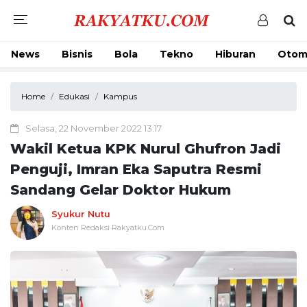
News
Bisnis
Bola
Tekno
Hiburan
Otom
Home
Edukasi
Kampus
Selasa, 22 November 2022 13:17
Wakil Ketua KPK Nurul Ghufron Jadi
Penguji, Imran Eka Saputra Resmi
Sandang Gelar Doktor Hukum
Syukur Nutu
Konten Redaksi Rakyatku.Com