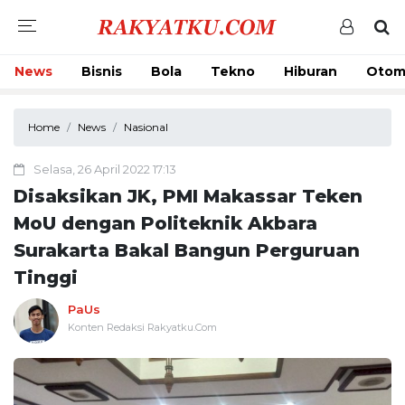
News
Bisnis
Bola
Tekno
Hiburan
Otom
Home
News
Nasional
Selasa, 26 April 2022 17:13
Disaksikan JK, PMI Makassar Teken
MoU dengan Politeknik Akbara
Surakarta Bakal Bangun Perguruan
Tinggi
PaUs
Konten Redaksi Rakyatku.Com