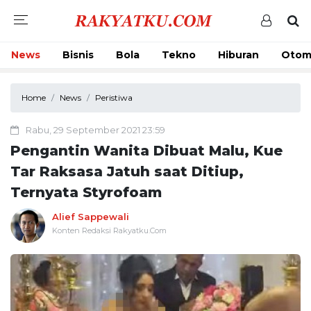
News
Bisnis
Bola
Tekno
Hiburan
Otom
Home
News
Peristiwa
Rabu, 29 September 2021 23:59
Pengantin Wanita Dibuat Malu, Kue
Tar Raksasa Jatuh saat Ditiup,
Ternyata Styrofoam
Alief Sappewali
Konten Redaksi Rakyatku.Com