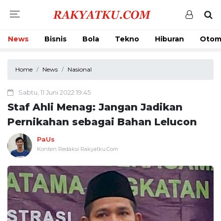
News
Bisnis
Bola
Tekno
Hiburan
Otom
Home
News
Nasional
Sabtu, 11 Juni 2022 19:45
Staf Ahli Menag: Jangan Jadikan
Pernikahan sebagai Bahan Lelucon
PaUs
Konten Redaksi Rakyatku.Com