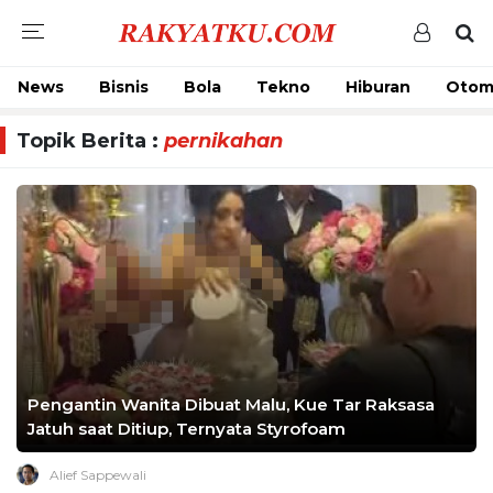
News
Bisnis
Bola
Tekno
Hiburan
Otom
Topik Berita :
pernikahan
Pengantin Wanita Dibuat Malu, Kue Tar Raksasa
Jatuh saat Ditiup, Ternyata Styrofoam
Alief Sappewali