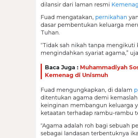
dilansir dari laman resmi
Kemena
Fuad mengatakan,
pernikahan
yan
dasar pembentukan keluarga meru
Tuhan.
“Tidak sah nikah tanpa mengikuti
mengindahkan syariat agama,” uja
Baca Juga :
Muhammadiyah Sosi
Kemenag di Unismuh
Fuad mengungkapkan, di dalam
p
ditentukan agama demi kemaslahat
keinginan membangun keluarga yan
ketaatan terhadap rambu-rambu te
“Agama adalah roh bagi sebuah pe
sebagai landasan terbentuknya ik