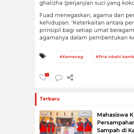
ghalizha (perjanjian suci yang koko
Fuad menegaskan, agama dan per
kehidupan. “Keterkaitan antara p
prinsipil bagi setiap umat beragam
agamanya dalam pembentukan kel
#Kemenag
#Pria nikahi kam
1
Terbaru
Mahasiswa K
Persampahan
Sampah di K