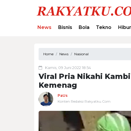
News
Bisnis
Bola
Tekno
Hibu
Home
News
Nasional
Kamis, 09 Juni 2022 18:54
Viral Pria Nikahi Kambi
Kemenag
PaUs
Konten Redaksi Rakyatku.Com