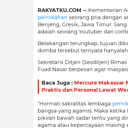
RAKYATKU.COM --
Kementerian Ag
pernikahan
seorang pria dengan s
Benjeng, Gresik, Jawa Timur. Sang
adalah seorang Youtuber dan conten
Belakangan terungkap, tujuan dib
domba tersebut ternyata hanyalah
Sekretaris Ditjen (Sesditjen) Bim
Fuad Nasar berpesan agar masyara
Baca Juga :
Mercure Makassar N
Praktis dan Personal Lewat W
“Hormati sakralitas lembaga
perni
bangsa yang agamis. Maka ketika 
pikiran bawah sadar tentu yang 
agama atau kepercayaan masing-mas