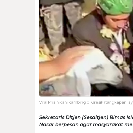
Viral Pria nikahi kambing di Gresik (tangkapan lay
Sekretaris Ditjen (Sesditjen) Bimas
Nasar berpesan agar masyarakat men