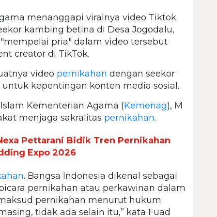
ama menanggapi viralnya video Tiktok
eekor kambing betina di Desa Jogodalu,
 "mempelai pria" dalam video tersebut
t creator di TikTok.
uatnya video
pernikahan
dengan seekor
 untuk kepentingan konten media sosial.
as Islam Kementerian Agama (
Kemenag
), M
kat menjaga sakralitas
pernikahan
.
exa Pettarani Bidik Tren Pernikahan
edding Expo 2026
kahan
. Bangsa Indonesia dikenal sebagai
bicara pernikahan atau perkawinan dalam
dimaksud pernikahan menurut hukum
ing, tidak ada selain itu,” kata Fuad