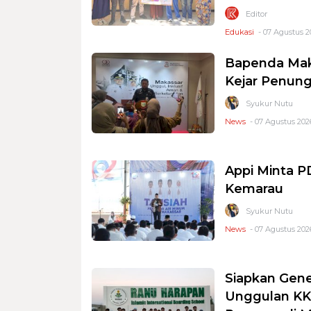
Editor
Edukasi
- 07 Agustus 2
Bapenda Mak
Kejar Penung
Syukur Nutu
News
- 07 Agustus 2026
Appi Minta 
Kemarau
Syukur Nutu
News
- 07 Agustus 2026
Siapkan Gene
Unggulan KKS