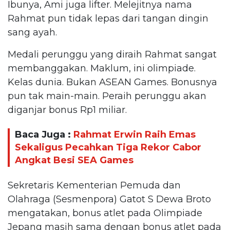
Ibunya, Ami juga lifter. Melejitnya nama
Rahmat pun tidak lepas dari tangan dingin
sang ayah.
Medali perunggu yang diraih Rahmat sangat
membanggakan. Maklum, ini olimpiade.
Kelas dunia. Bukan ASEAN Games. Bonusnya
pun tak main-main. Peraih perunggu akan
diganjar bonus Rp1 miliar.
Baca Juga :
Rahmat Erwin Raih Emas
Sekaligus Pecahkan Tiga Rekor Cabor
Angkat Besi SEA Games
Sekretaris Kementerian Pemuda dan
Olahraga (Sesmenpora) Gatot S Dewa Broto
mengatakan, bonus atlet pada Olimpiade
Jepang masih sama dengan bonus atlet pada