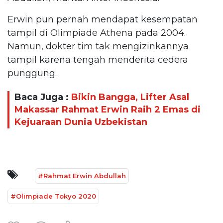
Erwin pun pernah mendapat kesempatan
tampil di Olimpiade Athena pada 2004.
Namun, dokter tim tak mengizinkannya
tampil karena tengah menderita cedera
punggung.
Baca Juga :
Bikin Bangga, Lifter Asal
Makassar Rahmat Erwin Raih 2 Emas di
Kejuaraan Dunia Uzbekistan
#Rahmat Erwin Abdullah
#Olimpiade Tokyo 2020