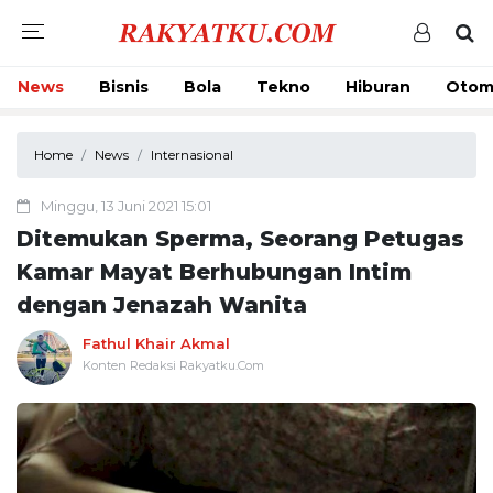
News
Bisnis
Bola
Tekno
Hiburan
Otom
Home
News
Internasional
Minggu, 13 Juni 2021 15:01
Ditemukan Sperma, Seorang Petugas
Kamar Mayat Berhubungan Intim
dengan Jenazah Wanita
Fathul Khair Akmal
Konten Redaksi Rakyatku.Com