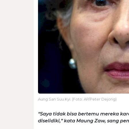
Aung San Suu Kyi. (Foto: AP/Peter Dejong)
“Saya tidak bisa bertemu mereka ka
diselidiki,” kata Maung Zaw, sang pe