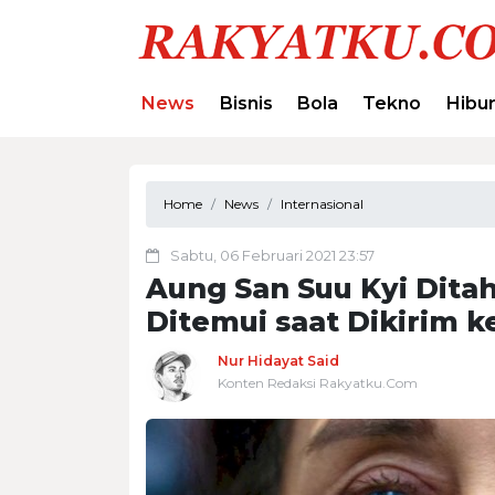
News
Bisnis
Bola
Tekno
Hibu
Home
News
Internasional
Sabtu, 06 Februari 2021 23:57
Aung San Suu Kyi Dita
Ditemui saat Dikirim k
Nur Hidayat Said
Konten Redaksi Rakyatku.Com