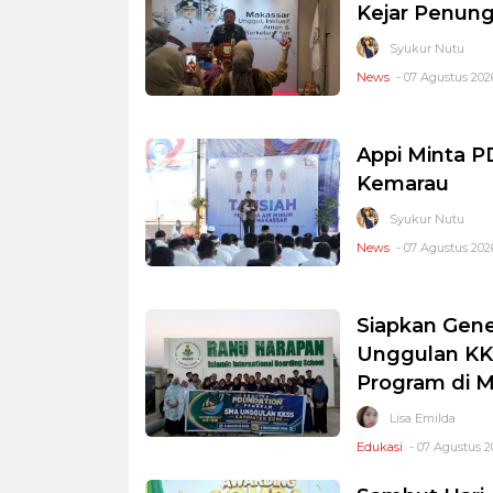
Kejar Penung
Syukur Nutu
News
- 07 Agustus 2026
Appi Minta 
Kemarau
Syukur Nutu
News
- 07 Agustus 2026
Siapkan Gene
Unggulan KKS
Program di 
Lisa Emilda
Edukasi
- 07 Agustus 2