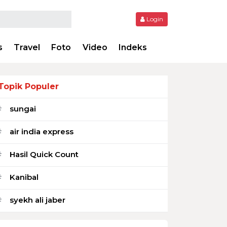
Login
s
Travel
Foto
Video
Indeks
Topik Populer
sungai
#
air india express
#
Hasil Quick Count
#
Kanibal
#
syekh ali jaber
#