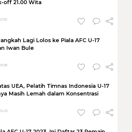
k-off 21.00 Wita
21:00
langkah Lagi Lolos ke Piala AFC U-17
san Iwan Bule
10:08
tas UEA, Pelatih Timnas Indonesia U-17
nya Masih Lemah dalam Konsentrasi
14:20
iala AFC U-17 2023, Ini Daftar 23 Pemain