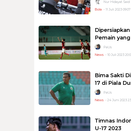
Nur Hidayat Said
Bola
- 11 Juli 2023 09:07
Dipersiapkan 
Pemain yang D
PaUs
News
- 10 Juli 2023 20:
Bima Sakti Di
17 di Piala D
PaUs
News
- 24 Juni 2023 23
Timnas Indone
U-17 2023