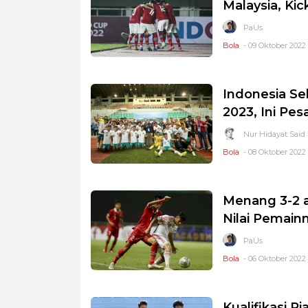
Malaysia, Kic
PaUs
Bola
- 09 Oktober 2022 
Indonesia Se
2023, Ini Pe
Nur Hidayat Said
Bola
- 08 Oktober 2022 
Menang 3-2 a
Nilai Pemain
PaUs
Bola
- 06 Oktober 2022 
Kualifikasi P