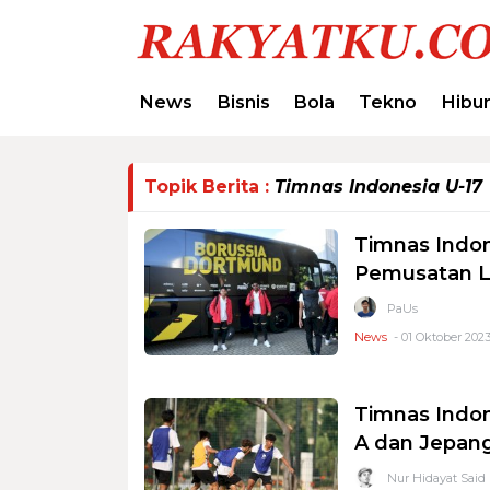
News
Bisnis
Bola
Tekno
Hibu
Topik Berita :
Timnas Indonesia U-17
Timnas Indon
Pemusatan L
PaUs
News
- 01 Oktober 2023
Timnas Indon
A dan Jepang
Nur Hidayat Said