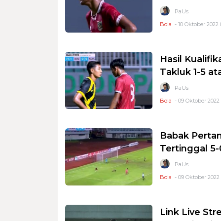
PaUs
Bola
- 10 Oktober 2022 
Hasil Kualifi
Takluk 1-5 at
PaUs
Bola
- 09 Oktober 2022 
Babak Pertama
Tertinggal 5-
PaUs
Bola
- 09 Oktober 2022 
Link Live St