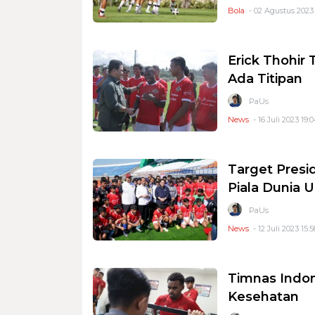
Bola
- 02 Agustus 2023
Erick Thohir
Ada Titipan
PaUs
News
- 16 Juli 2023 19:
Target Presi
Piala Dunia U
PaUs
News
- 12 Juli 2023 15:5
Timnas Indon
Kesehatan