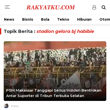
News
Bisnis
Bola
Tekno
Hiburan
Otom
Topik Berita :
stadion gelora bj habibie
PSM Makassar Tanggapi Serius Insiden Bentrokan
Antar Suporter di Tribun Terbuka Selatan
PaUs