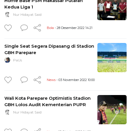
Home Base PSM Makassar Putaran
Kedua Liga 1
Nur Hidayat Said
Bola
- 28 Desember 2022 14:21
Single Seat Segera Dipasang di Stadion
GBH Parepare
PaUs
News
- 03 November 2022 10:00
Wali Kota Parepare Optimistis Stadion
GBH Lolos Audit Kementerian PUPR
Nur Hidayat Said